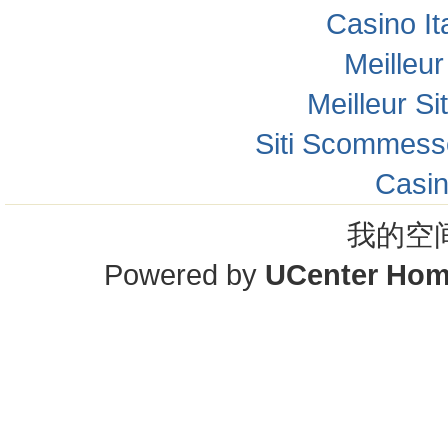
Casino I
Meilleu
Meilleur Si
Siti Scommess
Casi
我的空间
Powered by
UCenter Ho