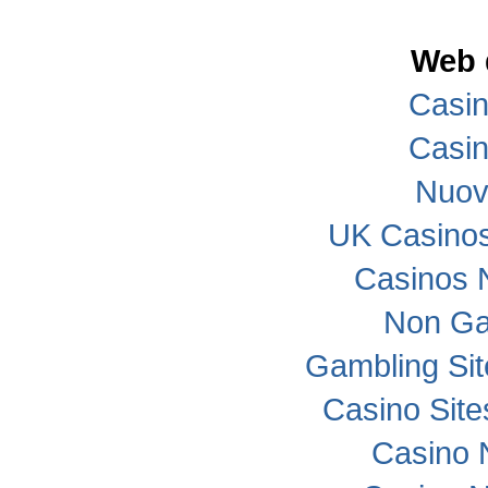
Web 
Casi
Casi
Nuovi
UK Casino
Casinos 
Non Ga
Gambling Si
Casino Sit
Casino 