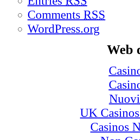
Entries
RSS
Comments
RSS
WordPress.org
Web d
Casin
Casin
Nuovi
UK Casinos
Casinos 