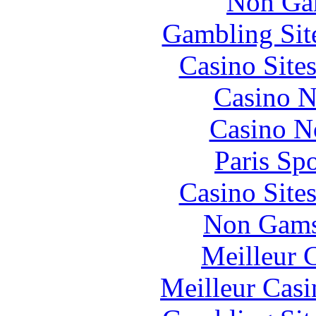
Non Ga
Gambling Sit
Casino Site
Casino N
Casino N
Paris Sp
Casino Site
Non Gams
Meilleur 
Meilleur Casi